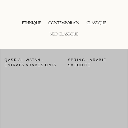
Ethnique
Contemporain
Classique
Néo-classique
QASR AL WATAN -
SPRING - ARABIE
EMIRATS ARABES UNIS
SAOUDITE